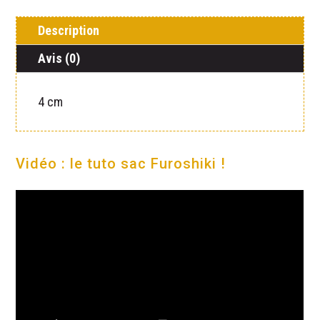
Description
Avis (0)
4 cm
Vidéo : le tuto sac Furoshiki !