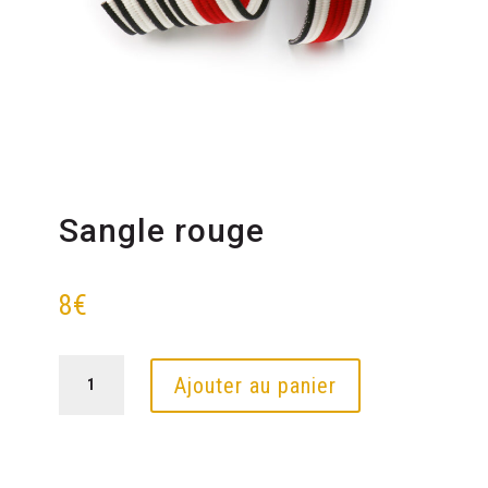
Sangle rouge
8
€
quantité
Ajouter au panier
de
Sangle
rouge