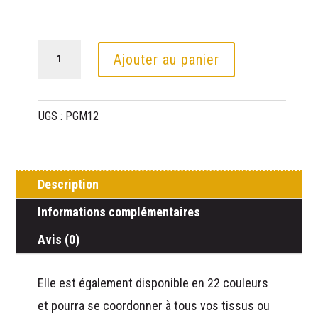
quantité
Ajouter au panier
de
Poignée
UGS :
PGM12
en
cuir
21
Description
cm
sable
Informations complémentaires
+
Avis (0)
2
vis
Elle est également disponible en 22 couleurs
et pourra se coordonner à tous vos tissus ou