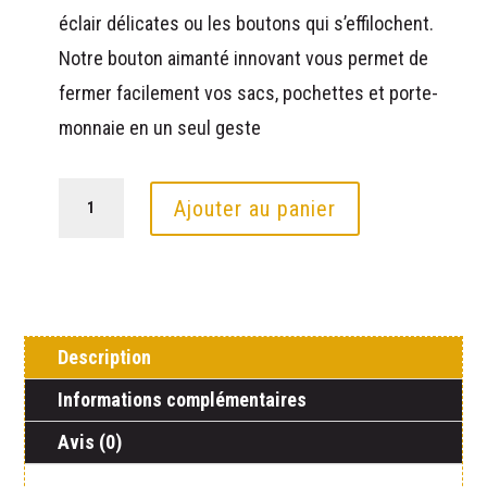
éclair délicates ou les boutons qui s’effilochent.
Notre bouton aimanté innovant vous permet de
fermer facilement vos sacs, pochettes et porte-
monnaie en un seul geste
quantité
Ajouter au panier
de
Fermoir
aimant
pince
Description
Informations complémentaires
Avis (0)